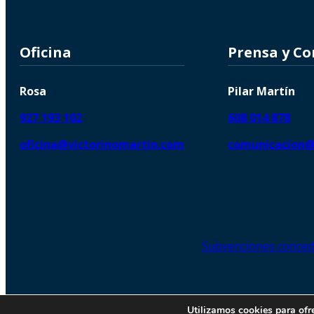
Oficina
Prensa y C
Rosa
Pilar Martín
927 193 102
608 014 878
oficina@victorinomartin.com
comunicacion@
Subvenciones conced
© 2026 Copyright © | Victorin
Utilizamos cookies para ofr