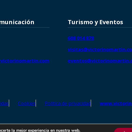
omunicación
Turismo y Eventos
608 014 878
visitas@victorinomartin.c
victorinomartin.com
eventos@victorinomartin
idas
Cookies
Política de privacidad
www.victori
o Martín – Todos los derechos reservados | SEO de
Agencia Marketi
ecerte la mejor experiencia en nuestra web.