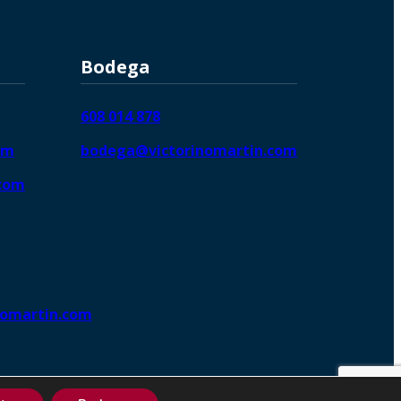
Bodega
608 014 878
om
bodega@victorinomartin.com
.com
nomartin.com
ng DigitalGrowthⓇ