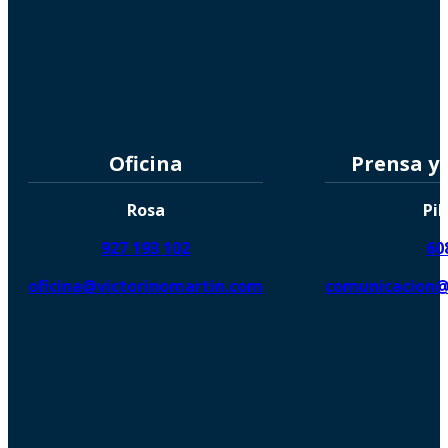
Oficina
Prensa y
Rosa
Pil
927 193 102
60
oficina@victorinomartin.com
comunicacion@