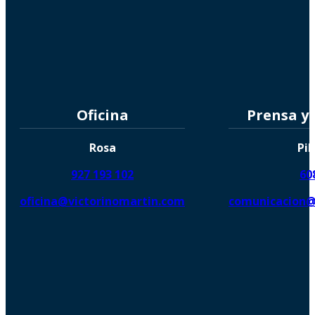
Oficina
Prensa y
Rosa
Pil
927 193 102
60
oficina@victorinomartin.com
comunicacion@