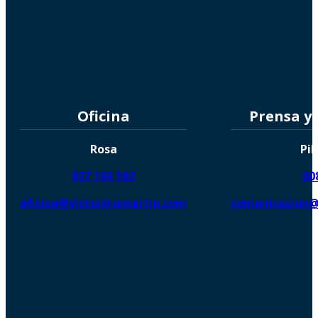
Oficina
Prensa y
Rosa
Pil
927 193 102
60
oficina@victorinomartin.com
comunicacion@