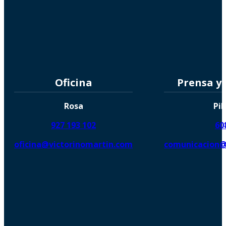
Oficina
Prensa y
Rosa
Pil
927 193 102
60
oficina@victorinomartin.com
comunicacion@