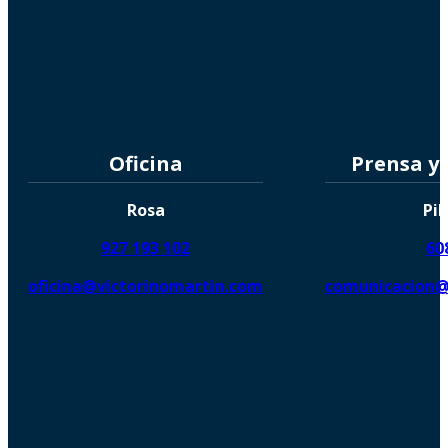
Oficina
Prensa y
Rosa
Pil
927 193 102
60
oficina@victorinomartin.com
comunicacion@