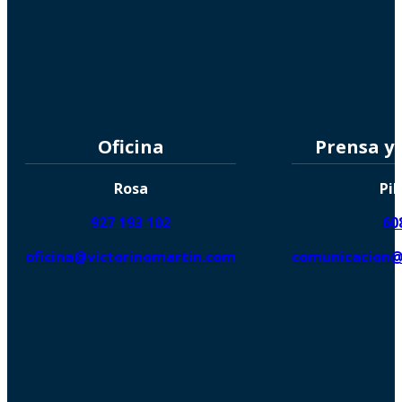
Oficina
Prensa y
Rosa
Pil
927 193 102
60
oficina@victorinomartin.com
comunicacion@