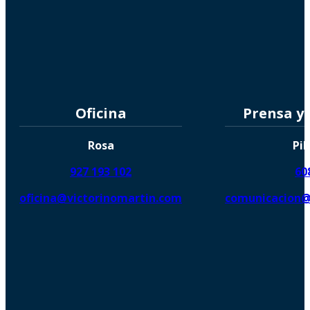
Oficina
Prensa y
Rosa
Pil
927 193 102
60
oficina@victorinomartin.com
comunicacion@