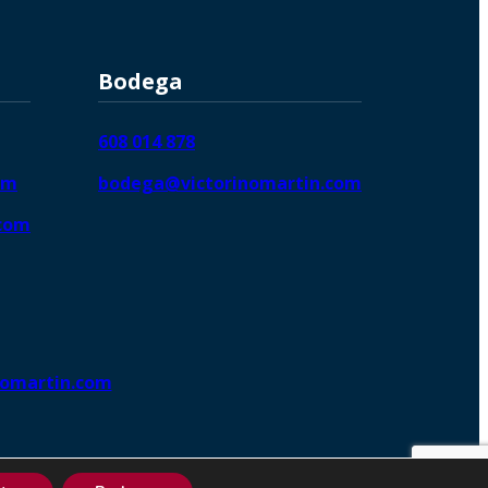
Bodega
608 014 878
om
bodega@victorinomartin.com
.com
nomartin.com
ng DigitalGrowthⓇ