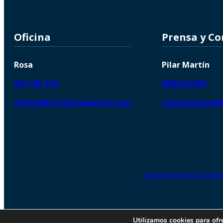
Oficina
Prensa y C
Rosa
Pilar Martín
927 193 102
608 014 878
oficina@victorinomartin.com
comunicacion@
Subvenciones conced
© 2026 Copyright © | Victorin
Utilizamos cookies para ofr