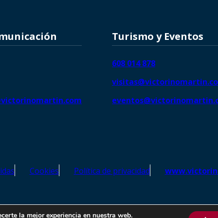
omunicación
Turismo y Eventos
608 014 878
visitas@victorinomartin.c
victorinomartin.com
eventos@victorinomartin
idas
Cookies
Política de privacidad
www.victori
o Martín – Todos los derechos reservados | SEO de
Agencia Marketi
ecerte la mejor experiencia en nuestra web.