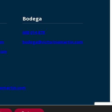
Bodega
608 014 878
om
bodega@victorinomartin.com
.com
nomartin.com
ng DigitalGrowthⓇ