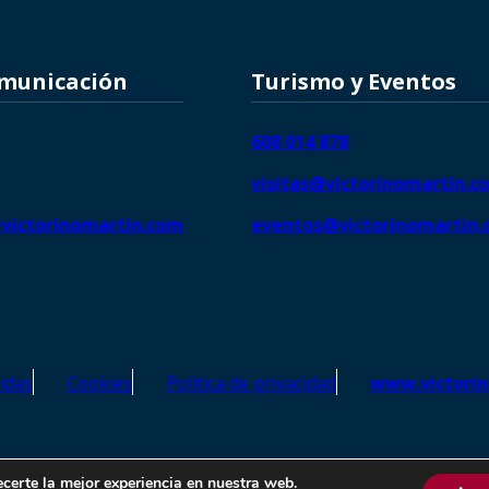
omunicación
Turismo y Eventos
608 014 878
visitas@victorinomartin.c
victorinomartin.com
eventos@victorinomartin
idas
Cookies
Política de privacidad
www.victori
o Martín – Todos los derechos reservados | SEO de
Agencia Marketi
ecerte la mejor experiencia en nuestra web.