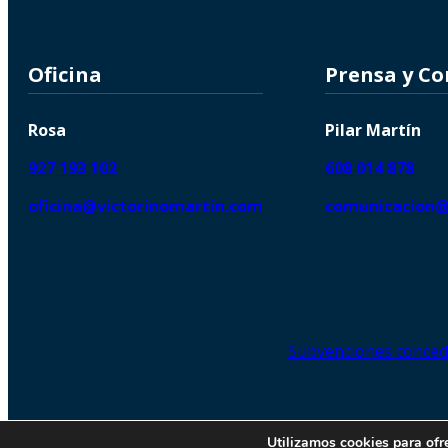
Oficina
Prensa y C
Rosa
Pilar Martín
927 193 102
608 014 878
oficina@victorinomartin.com
comunicacion@
Subvenciones conced
© 2026 Copyright © | Victorin
Utilizamos cookies para ofr