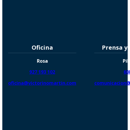
Oficina
Prensa y
Rosa
Pil
927 193 102
60
oficina@victorinomartin.com
comunicacion@