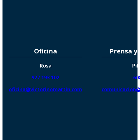
Oficina
Prensa y
Rosa
Pil
927 193 102
60
oficina@victorinomartin.com
comunicacion@