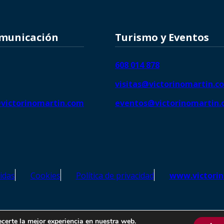
omunicación
Turismo y Eventos
608 014 878
visitas@victorinomartin.c
victorinomartin.com
eventos@victorinomartin
idas
Cookies
Política de privacidad
www.victori
o Martín – Todos los derechos reservados | SEO de
Agencia Marketi
ecerte la mejor experiencia en nuestra web.