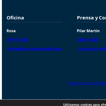
Oficina
Prensa y C
Rosa
Pilar Martín
927 193 102
608 014 878
oficina@victorinomartin.com
comunicacion@
Subvenciones conced
© 2026 Copyright © | Victorin
Utilizamos cookies para ofr