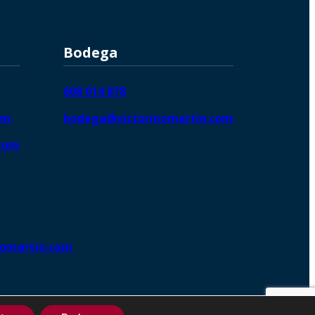
Bodega
608 014 878
om
bodega@victorinomartin.com
.com
nomartin.com
ng DigitalGrowthⓇ