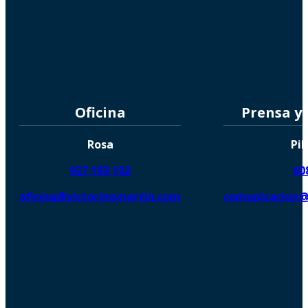
Oficina
Prensa y
Rosa
Pil
927 193 102
60
oficina@victorinomartin.com
comunicacion@