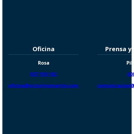
Oficina
Prensa y
Rosa
Pil
927 193 102
60
oficina@victorinomartin.com
comunicacion@