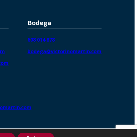
Bodega
608 014 878
om
bodega@victorinomartin.com
.com
nomartin.com
ng DigitalGrowthⓇ