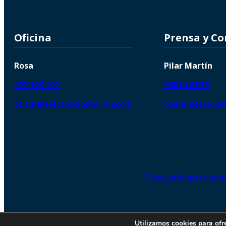
Oficina
Prensa y C
Rosa
Pilar Martín
927 193 102
608 014 878
oficina@victorinomartin.com
comunicacion@
Subvenciones conced
© 2026 Copyright © | Victorin
Utilizamos cookies para ofr