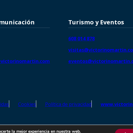
omunicación
Turismo y Eventos
608 014 878
visitas@victorinomartin.c
victorinomartin.com
eventos@victorinomartin
idas
Cookies
Política de privacidad
www.victori
o Martín – Todos los derechos reservados | SEO de
Agencia Marketi
ecerte la mejor experiencia en nuestra web.