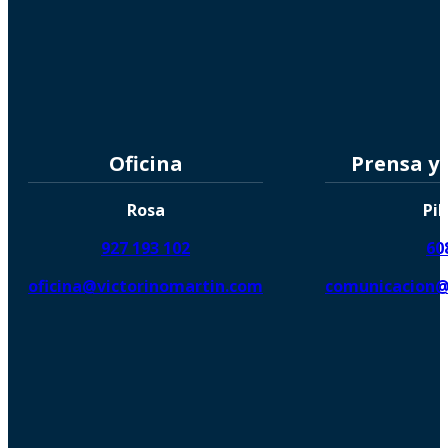
Oficina
Prensa y
Rosa
Pil
927 193 102
60
oficina@victorinomartin.com
comunicacion@