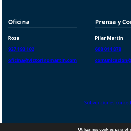
Oficina
Prensa y C
Rosa
Pilar Martín
927 193 102
608 014 878
oficina@victorinomartin.com
comunicacion@
Subvenciones conced
© 2026 Copyright © | Victorin
Utilizamos cookies para ofr