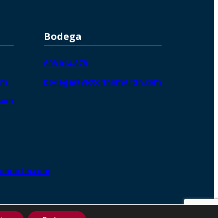
Bodega
608 014 878
om
bodega@victorinomartin.com
.com
nomartin.com
ng DigitalGrowthⓇ