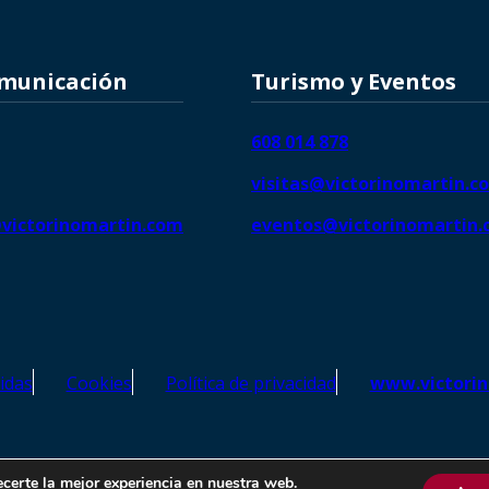
omunicación
Turismo y Eventos
608 014 878
visitas@victorinomartin.c
victorinomartin.com
eventos@victorinomartin
idas
Cookies
Política de privacidad
www.victori
o Martín – Todos los derechos reservados | SEO de
Agencia Marketi
ecerte la mejor experiencia en nuestra web.