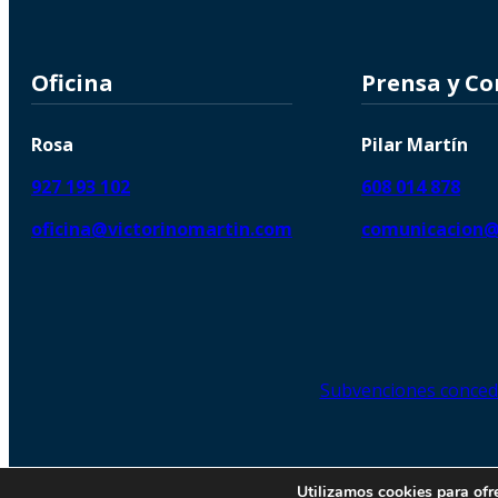
Oficina
Prensa y C
Rosa
Pilar Martín
927 193 102
608 014 878
oficina@victorinomartin.com
comunicacion@
Subvenciones conced
© 2026 Copyright © | Victorin
Utilizamos cookies para ofr