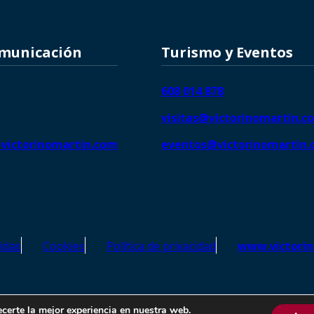
omunicación
Turismo y Eventos
608 014 878
visitas@victorinomartin.c
victorinomartin.com
eventos@victorinomartin
idas
Cookies
Política de privacidad
www.victori
o Martín – Todos los derechos reservados | SEO de
Agencia Marketi
ecerte la mejor experiencia en nuestra web.