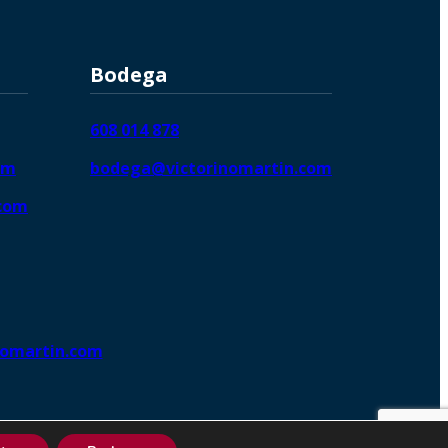
Bodega
608 014 878
om
bodega@victorinomartin.com
.com
nomartin.com
ng DigitalGrowthⓇ