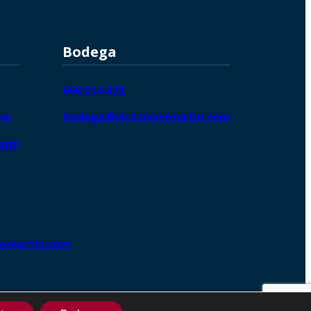
Bodega
608 014 878
om
bodega@victorinomartin.com
.com
nomartin.com
ng DigitalGrowthⓇ