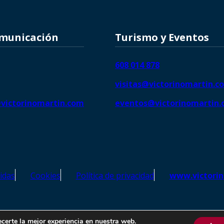
omunicación
Turismo y Eventos
608 014 878
visitas@victorinomartin.c
victorinomartin.com
eventos@victorinomartin
idas
Cookies
Política de privacidad
www.victori
o Martín – Todos los derechos reservados | SEO de
Agencia Marketi
ecerte la mejor experiencia en nuestra web.