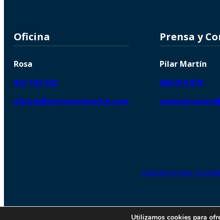
Oficina
Prensa y C
Rosa
Pilar Martín
927 193 102
608 014 878
oficina@victorinomartin.com
comunicacion@
Subvenciones conced
© 2026 Copyright © | Victorin
Utilizamos cookies para ofr