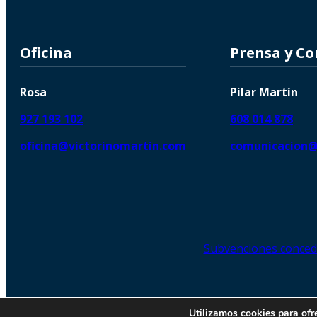
Oficina
Prensa y C
Rosa
Pilar Martín
927 193 102
608 014 878
oficina@victorinomartin.com
comunicacion@
Subvenciones conced
© 2026 Copyright © | Victorin
Utilizamos cookies para ofr