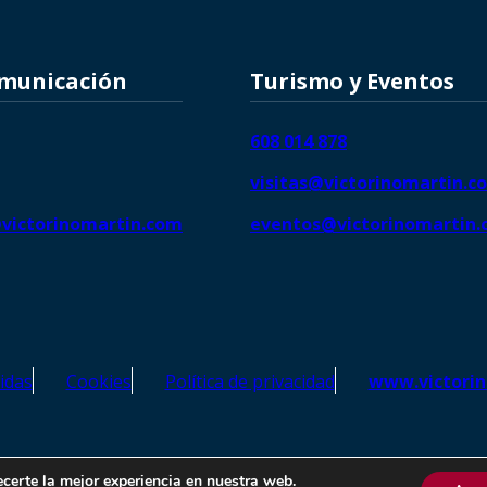
omunicación
Turismo y Eventos
608 014 878
visitas@victorinomartin.c
victorinomartin.com
eventos@victorinomartin
idas
Cookies
Política de privacidad
www.victori
o Martín – Todos los derechos reservados | SEO de
Agencia Marketi
ecerte la mejor experiencia en nuestra web.