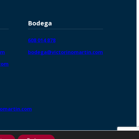
Bodega
608 014 878
om
bodega@victorinomartin.com
.com
nomartin.com
ng DigitalGrowthⓇ