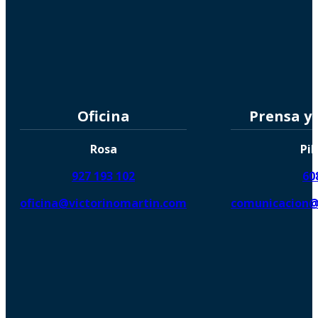
Oficina
Prensa y
Rosa
Pil
927 193 102
60
oficina@victorinomartin.com
comunicacion@