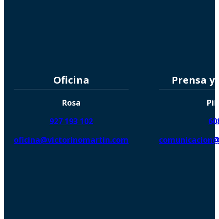
Oficina
Prensa y
Rosa
Pil
927 193 102
60
oficina@victorinomartin.com
comunicacion@