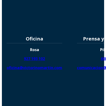
Oficina
Prensa y
Rosa
Pil
927 193 102
60
oficina@victorinomartin.com
comunicacion@