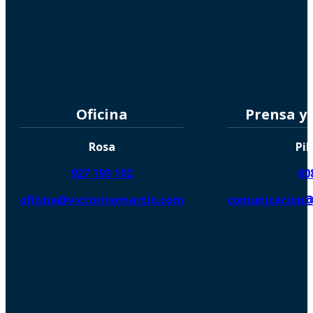
Oficina
Prensa y
Rosa
Pil
927 193 102
60
oficina@victorinomartin.com
comunicacion@