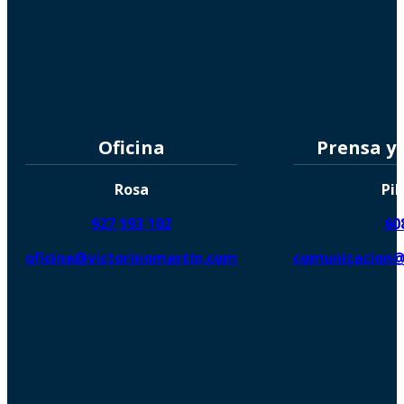
Oficina
Prensa y
Rosa
Pil
927 193 102
60
oficina@victorinomartin.com
comunicacion@