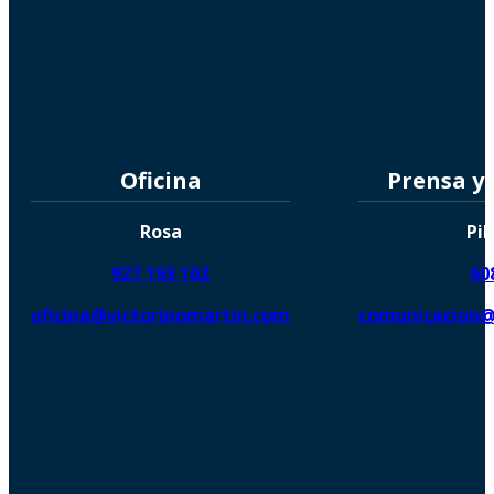
Oficina
Prensa y
Rosa
Pil
927 193 102
60
oficina@victorinomartin.com
comunicacion@