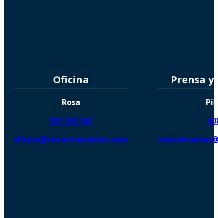
Oficina
Prensa y
Rosa
Pil
927 193 102
60
oficina@victorinomartin.com
comunicacion@