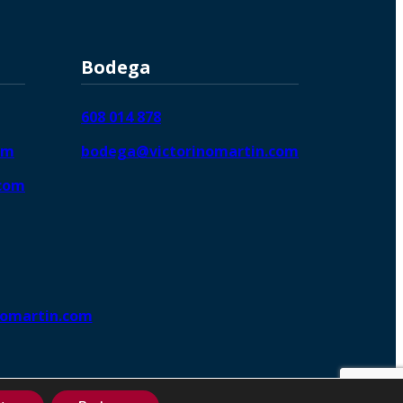
Bodega
608 014 878
om
bodega@victorinomartin.com
.com
nomartin.com
ng DigitalGrowthⓇ