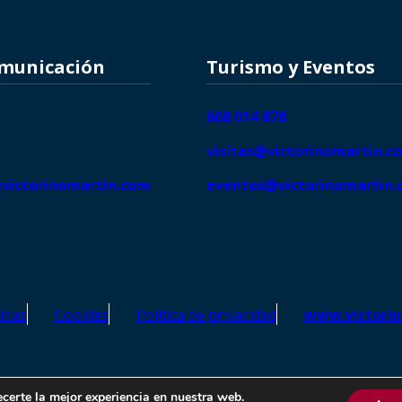
omunicación
Turismo y Eventos
608 014 878
visitas@victorinomartin.c
victorinomartin.com
eventos@victorinomartin
idas
Cookies
Política de privacidad
www.victori
o Martín – Todos los derechos reservados | SEO de
Agencia Marketi
ecerte la mejor experiencia en nuestra web.