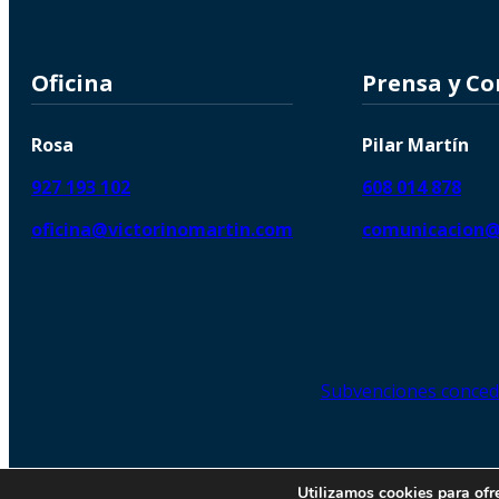
Oficina
Prensa y C
Rosa
Pilar Martín
927 193 102
608 014 878
oficina@victorinomartin.com
comunicacion@
Subvenciones conced
© 2026 Copyright © | Victorin
Utilizamos cookies para ofr