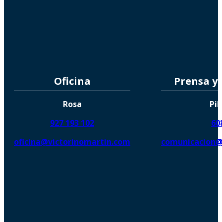
Oficina
Prensa y
Rosa
Pil
927 193 102
60
oficina@victorinomartin.com
comunicacion@