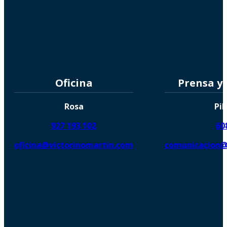
Oficina
Prensa y
Rosa
Pil
927 193 102
60
oficina@victorinomartin.com
comunicacion@