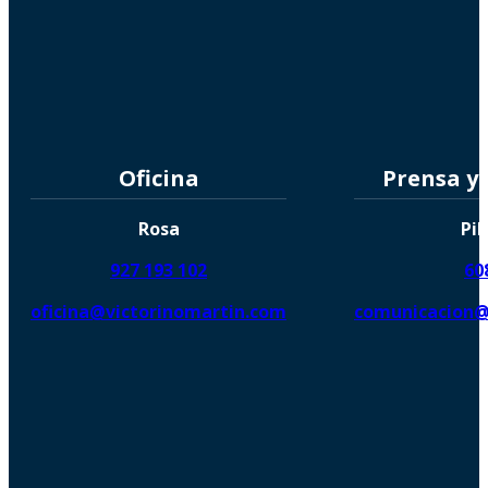
Oficina
Prensa y
Rosa
Pil
927 193 102
60
oficina@victorinomartin.com
comunicacion@