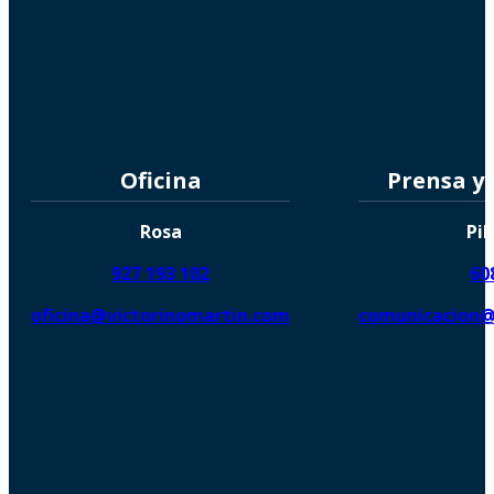
Oficina
Prensa y
Rosa
Pil
927 193 102
60
oficina@victorinomartin.com
comunicacion@