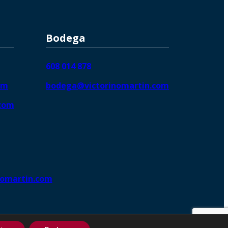
Bodega
608 014 878
om
bodega@victorinomartin.com
.com
nomartin.com
ng DigitalGrowthⓇ