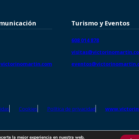
omunicación
Turismo y Eventos
608 014 878
visitas@victorinomartin.c
victorinomartin.com
eventos@victorinomartin
idas
Cookies
Política de privacidad
www.victori
o Martín – Todos los derechos reservados | SEO de
Agencia Marketi
ecerte la mejor experiencia en nuestra web.