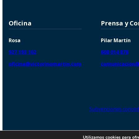
Oficina
Prensa y C
Rosa
Pilar Martín
927 193 102
608 014 878
oficina@victorinomartin.com
comunicacion@
Subvenciones conced
© 2026 Copyright © | Victorin
Utilizamos cookies para ofr