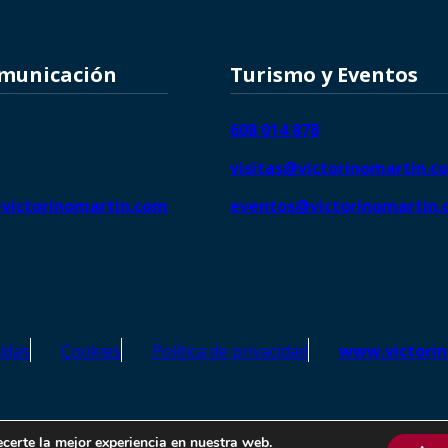
omunicación
Turismo y Eventos
608 014 878
visitas@victorinomartin.c
victorinomartin.com
eventos@victorinomartin
idas
Cookies
Política de privacidad
www.victori
o Martín – Todos los derechos reservados | SEO de
Agencia Marketi
ecerte la mejor experiencia en nuestra web.