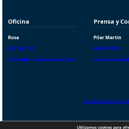
Oficina
Prensa y C
Rosa
Pilar Martín
927 193 102
608 014 878
oficina@victorinomartin.com
comunicacion@
Subvenciones conced
© 2026 Copyright © | Victorin
Utilizamos cookies para ofr