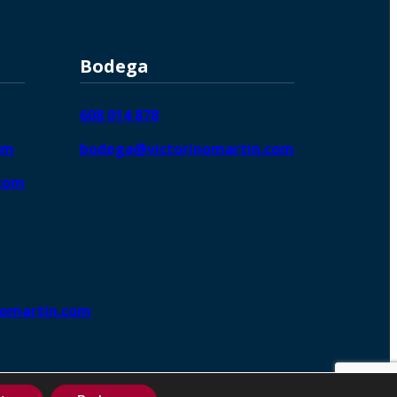
Bodega
608 014 878
om
bodega@victorinomartin.com
.com
nomartin.com
ng DigitalGrowthⓇ