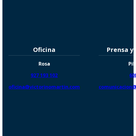
Oficina
Prensa y
Rosa
Pil
927 193 102
60
oficina@victorinomartin.com
comunicacion@