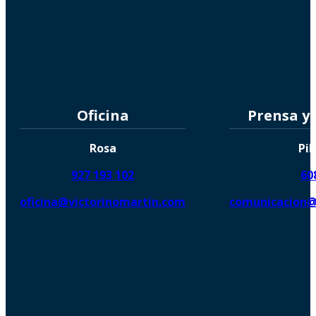
Oficina
Prensa y
Rosa
Pil
927 193 102
60
oficina@victorinomartin.com
comunicacion@