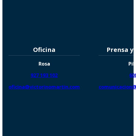
Oficina
Prensa y
Rosa
Pil
927 193 102
60
oficina@victorinomartin.com
comunicacion@