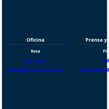
Oficina
Prensa y
Rosa
Pil
927 193 102
60
oficina@victorinomartin.com
comunicacion@