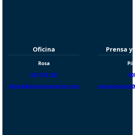
Oficina
Prensa y
Rosa
Pil
927 193 102
60
oficina@victorinomartin.com
comunicacion@