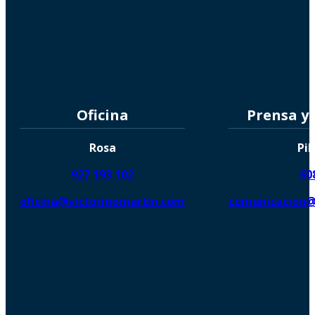
Oficina
Prensa y
Rosa
Pil
927 193 102
60
oficina@victorinomartin.com
comunicacion@