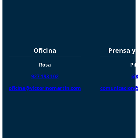
Oficina
Prensa y
Rosa
Pil
927 193 102
60
oficina@victorinomartin.com
comunicacion@