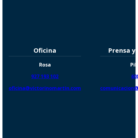
Oficina
Prensa y
Rosa
Pil
927 193 102
60
oficina@victorinomartin.com
comunicacion@