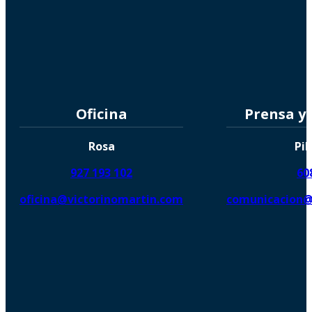
Oficina
Prensa y
Rosa
Pil
927 193 102
60
oficina@victorinomartin.com
comunicacion@