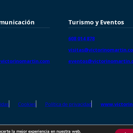
omunicación
Turismo y Eventos
608 014 878
visitas@victorinomartin.c
victorinomartin.com
eventos@victorinomartin
idas
Cookies
Política de privacidad
www.victori
o Martín – Todos los derechos reservados | SEO de
Agencia Marketi
ecerte la mejor experiencia en nuestra web.