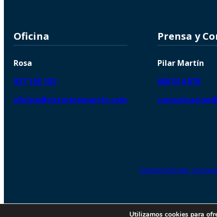
Oficina
Prensa y C
Rosa
Pilar Martín
927 193 102
608 014 878
oficina@victorinomartin.com
comunicacion@
Subvenciones conced
© 2026 Copyright © | Victorin
Utilizamos cookies para ofr