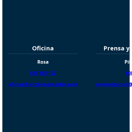
Oficina
Prensa y
Rosa
Pil
927 193 102
60
oficina@victorinomartin.com
comunicacion@