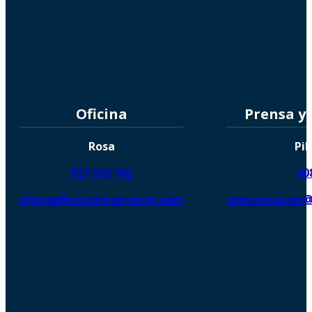
Oficina
Prensa y
Rosa
Pil
927 193 102
60
oficina@victorinomartin.com
comunicacion@