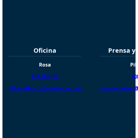
Oficina
Prensa y
Rosa
Pil
927 193 102
60
oficina@victorinomartin.com
comunicacion@