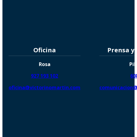
Oficina
Prensa y
Rosa
Pil
927 193 102
60
oficina@victorinomartin.com
comunicacion@