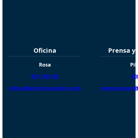
Oficina
Prensa y
Rosa
Pil
927 193 102
60
oficina@victorinomartin.com
comunicacion@